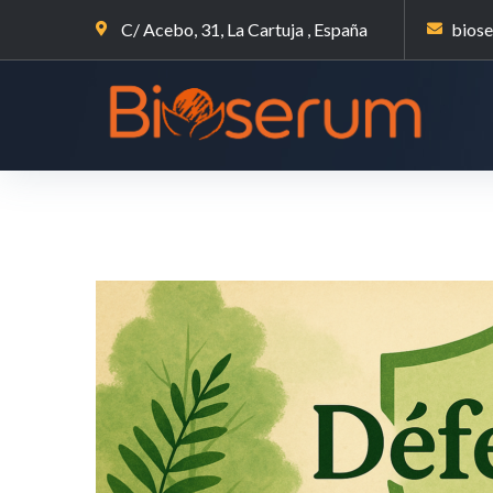
C/ Acebo, 31, La Cartuja , España
bios