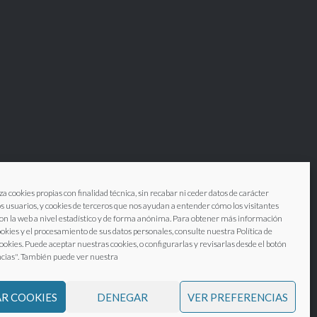
za cookies propias con finalidad técnica, sin recabar ni ceder datos de carácter
os usuarios, y cookies de terceros que nos ayudan a entender cómo los visitantes
on la web a nivel estadístico y de forma anónima. Para obtener más información
ookies y el procesamiento de sus datos personales, consulte nuestra Política de
cookies. Puede aceptar nuestras cookies, o configurarlas y revisarlas desde el botón
cias". También puede ver nuestra
 générales de vente
R COOKIES
DENEGAR
VER PREFERENCIAS