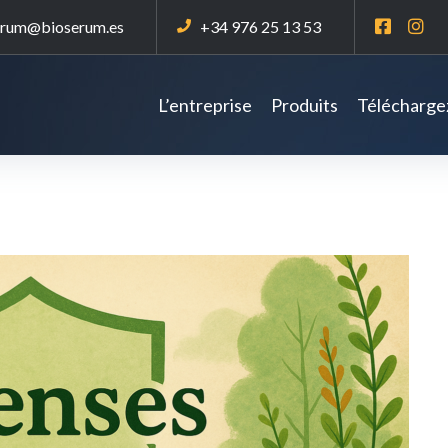
erum@bioserum.es
+34 976 25 13 53
L’entreprise
Produits
Téléchargez