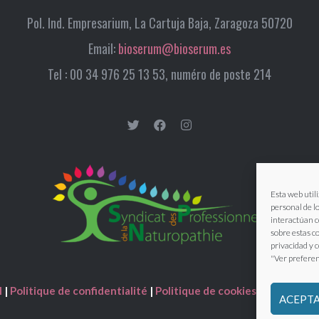
Pol. Ind. Empresarium, La Cartuja Baja, Zaragoza 50720
Email:
bioserum@bioserum.es
Tel : 00 34 976 25 13 53, numéro de poste 214
Esta web utili
personal de l
interactúan c
sobre estas c
privacidad y 
"Ver preferen
l
|
Politique de confidentialité
|
Politique de cookies
|
Conditions
ACEPTA