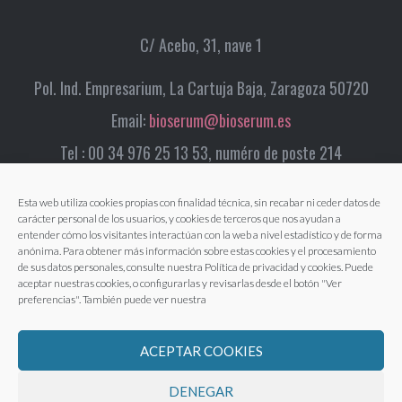
C/ Acebo, 31, nave 1
Pol. Ind. Empresarium, La Cartuja Baja, Zaragoza 50720
Email:
bioserum@bioserum.es
Tel : 00 34 976 25 13 53, numéro de poste 214
Esta web utiliza cookies propias con finalidad técnica, sin recabar ni ceder datos de
carácter personal de los usuarios, y cookies de terceros que nos ayudan a
entender cómo los visitantes interactúan con la web a nivel estadístico y de forma
anónima. Para obtener más información sobre estas cookies y el procesamiento
de sus datos personales, consulte nuestra Política de privacidad y cookies. Puede
aceptar nuestras cookies, o configurarlas y revisarlas desde el botón "Ver
preferencias". También puede ver nuestra
ACEPTAR COOKIES
DENEGAR