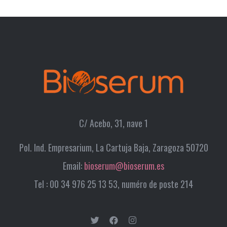
C/ Acebo, 31, nave 1
Pol. Ind. Empresarium, La Cartuja Baja, Zaragoza 50720
Email:
bioserum@bioserum.es
Tel : 00 34 976 25 13 53, numéro de poste 214