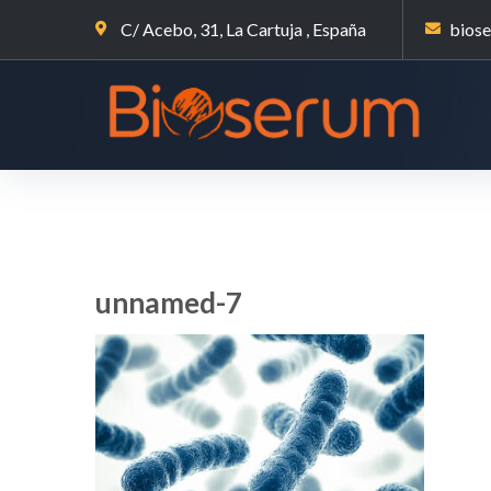
C/ Acebo, 31, La Cartuja , España
bios
unnamed-7