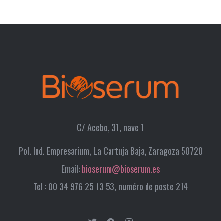
C/ Acebo, 31, nave 1
Pol. Ind. Empresarium, La Cartuja Baja, Zaragoza 50720
Email:
bioserum@bioserum.es
Tel : 00 34 976 25 13 53, numéro de poste 214