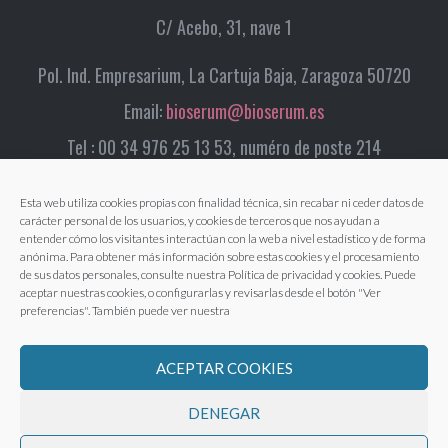
C/ Acebo, 31, nave 1
Pol. Ind. Empresarium, La Cartuja Baja, Zaragoza 50720
Email:
bioserum@bioserum.es
Tel : 00 34 976 25 13 53, numéro de poste 214
Esta web utiliza cookies propias con finalidad técnica, sin recabar ni ceder datos de
carácter personal de los usuarios, y cookies de terceros que nos ayudan a
entender cómo los visitantes interactúan con la web a nivel estadístico y de forma
anónima. Para obtener más información sobre estas cookies y el procesamiento
de sus datos personales, consulte nuestra Política de privacidad y cookies. Puede
aceptar nuestras cookies, o configurarlas y revisarlas desde el botón "Ver
preferencias". También puede ver nuestra
ACEPTAR COOKIES
DENEGAR