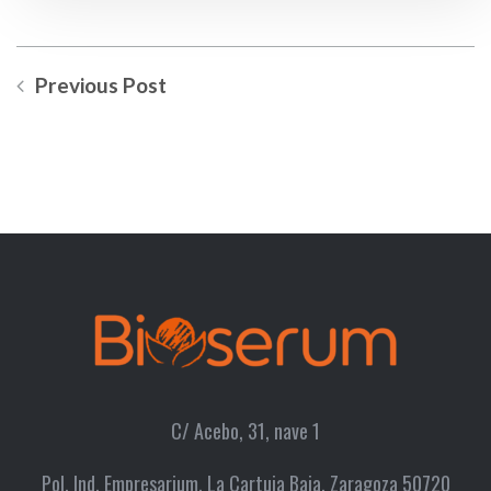
Previous Post
C/ Acebo, 31, nave 1
Pol. Ind. Empresarium, La Cartuja Baja, Zaragoza 50720