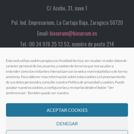
C/ Acebo, 31, nave 1
Pol. Ind. Empresarium, La Cartuja Baja, Zaragoza 50720
Email:
bioserum@bioserum.es
Tel : 00 34 976 25 13 53, numéro de poste 214
Esta web utiliza cookies propias con finalidad técnica, sin recabar ni ceder datos de
carácter personal de los usuarios, y cookies de terceros que nos ayudan a
entender cómo los visitantes interactúan con la web a nivel estadístico y de forma
anónima. Para obtener más información sobre estas cookies y el procesamiento
de sus datos personales, consulte nuestra Política de privacidad y cookies. Puede
aceptar nuestras cookies, o configurarlas y revisarlas desde el botón "Ver
preferencias". También puede ver nuestra
ACEPTAR COOKIES
DENEGAR