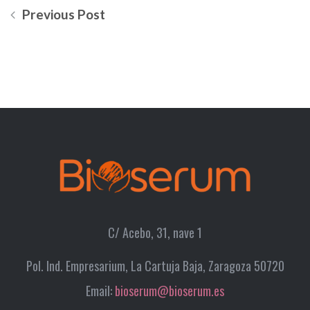
Previous Post
C/ Acebo, 31, nave 1
Pol. Ind. Empresarium, La Cartuja Baja, Zaragoza 50720
Email:
bioserum@bioserum.es