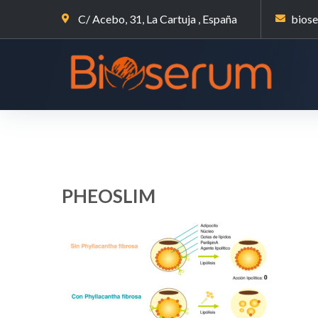
C/ Acebo, 31, La Cartuja , España
bios
PHEOSLIM