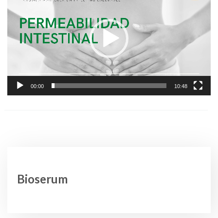
vidéo
00:00
10:48
Bioserum