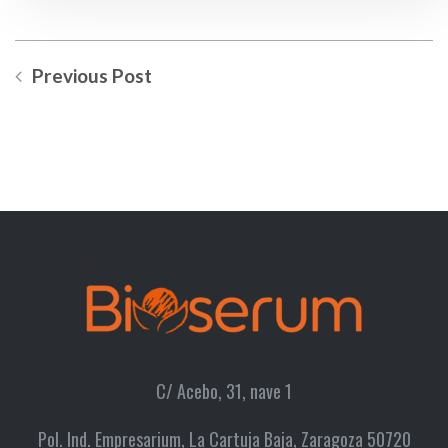
Previous Post
C/ Acebo, 31, nave 1
Pol. Ind. Empresarium, La Cartuja Baja, Zaragoza 50720