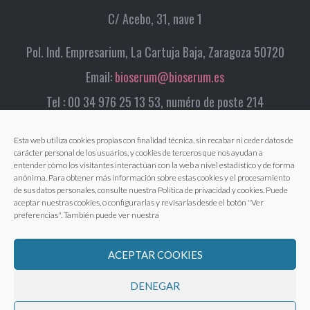
C/ Acebo, 31, nave 1
Pol. Ind. Empresarium, La Cartuja Baja, Zaragoza 50720
Email:
bioserum@bioserum.es
Tel : 00 34 976 25 13 53, numéro de poste 214
Esta web utiliza cookies propias con finalidad técnica, sin recabar ni ceder datos de
carácter personal de los usuarios, y cookies de terceros que nos ayudan a
entender cómo los visitantes interactúan con la web a nivel estadístico y de forma
anónima. Para obtener más información sobre estas cookies y el procesamiento
de sus datos personales, consulte nuestra Política de privacidad y cookies. Puede
aceptar nuestras cookies, o configurarlas y revisarlas desde el botón "Ver
preferencias". También puede ver nuestra
ACEPTAR COOKIES
DENEGAR