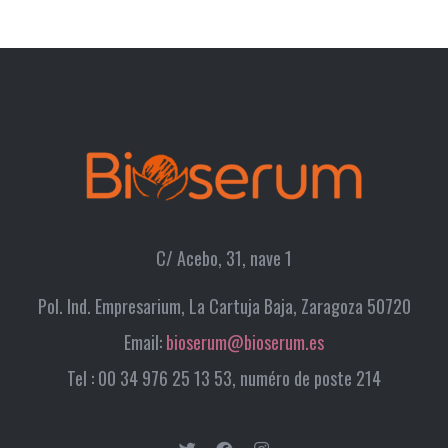
C/ Acebo, 31, nave 1
Pol. Ind. Empresarium, La Cartuja Baja, Zaragoza 50720
Email:
bioserum@bioserum.es
Tel : 00 34 976 25 13 53, numéro de poste 214