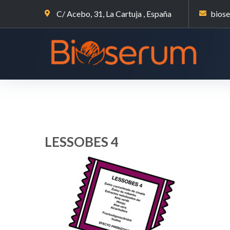
C/ Acebo, 31, La Cartuja , España
bios
LESSOBES 4