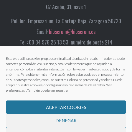
C/ Acebo, 31, nave 1
Pol. Ind. Empresarium, La Cartuja Baja, Zaragoza 50720
Email:
bioserum@bioserum.es
Tel : 00 34 976 25 13 53, numéro de poste 214
Esta web utiliza cookies propias con finalidad técnica, sin recabar ni ceder datos de
carácter personal de los usuarios, y cookies de terceros que nos ayudan a
entender cómo los visitantes interactúan con la web a nivel estadístico y de forma
anónima. Para obtener más información sobre estas cookies y el procesamiento
de sus datos personales, consulte nuestra Política de privacidad y cookies. Puede
aceptar nuestras cookies, o configurarlas y revisarlas desde el botón "Ver
preferencias". También puede ver nuestra
ACEPTAR COOKIES
DENEGAR
Avertissement légal
|
Politique de confidentialité
|
Politique