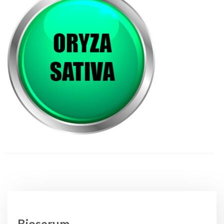
Bioserum