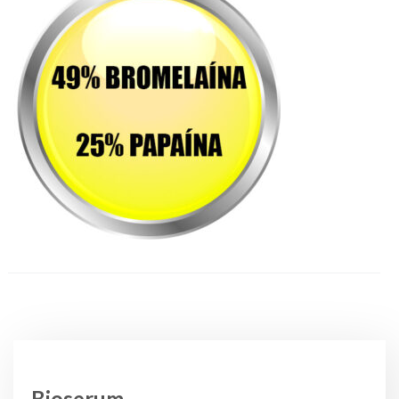
Bioserum