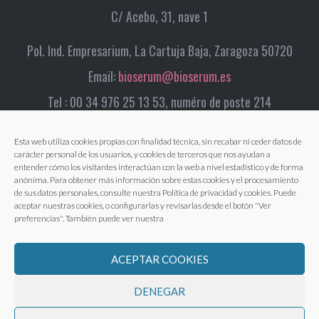
C/ Acebo, 31, nave 1
Pol. Ind. Empresarium, La Cartuja Baja, Zaragoza 50720
Email:
bioserum@bioserum.es
Tel : 00 34 976 25 13 53, numéro de poste 214
Esta web utiliza cookies propias con finalidad técnica, sin recabar ni ceder datos de
carácter personal de los usuarios, y cookies de terceros que nos ayudan a
entender cómo los visitantes interactúan con la web a nivel estadístico y de forma
anónima. Para obtener más información sobre estas cookies y el procesamiento
de sus datos personales, consulte nuestra Política de privacidad y cookies. Puede
aceptar nuestras cookies, o configurarlas y revisarlas desde el botón "Ver
preferencias". También puede ver nuestra
ACEPTAR COOKIES
DENEGAR
Avertissement légal
|
Politique de confidentialité
|
Politique