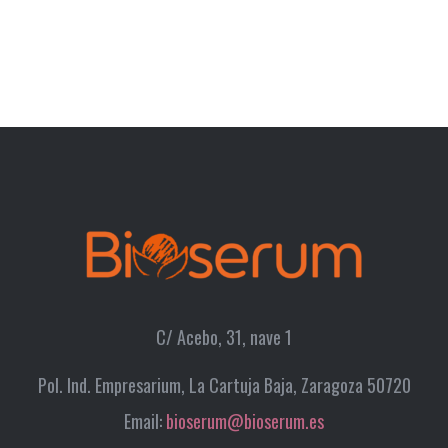
C/ Acebo, 31, nave 1
Pol. Ind. Empresarium, La Cartuja Baja, Zaragoza 50720
Email:
bioserum@bioserum.es