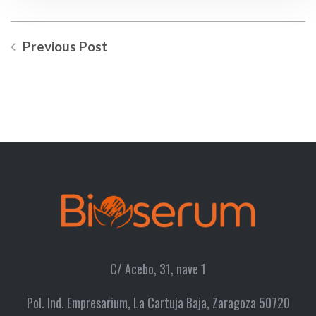
Previous Post
C/ Acebo, 31, nave 1
Pol. Ind. Empresarium, La Cartuja Baja, Zaragoza 50720