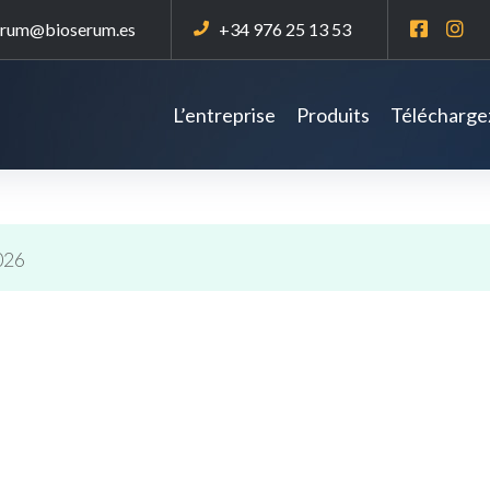
erum@bioserum.es
+34 976 25 13 53
L’entreprise
Produits
Téléchargez
026