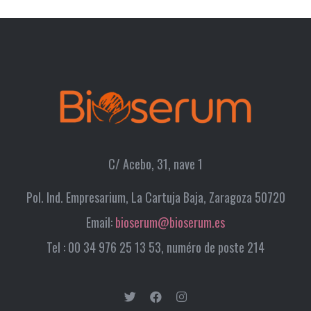
C/ Acebo, 31, nave 1
Pol. Ind. Empresarium, La Cartuja Baja, Zaragoza 50720
Email:
bioserum@bioserum.es
Tel : 00 34 976 25 13 53, numéro de poste 214