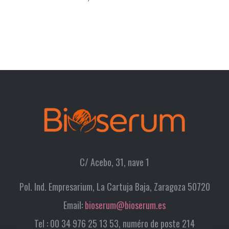
C/ Acebo, 31, nave 1
Pol. Ind. Empresarium, La Cartuja Baja, Zaragoza 50720
Email:
bioserum@bioserum.es
Tel : 00 34 976 25 13 53, numéro de poste 214