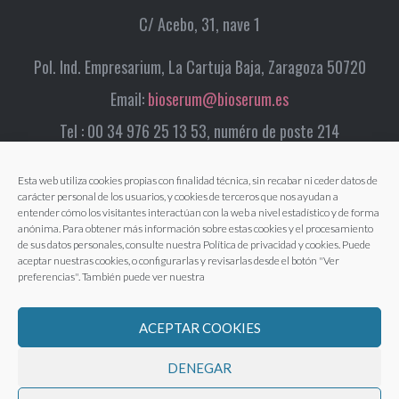
C/ Acebo, 31, nave 1
Pol. Ind. Empresarium, La Cartuja Baja, Zaragoza 50720
Email:
bioserum@bioserum.es
Tel : 00 34 976 25 13 53, numéro de poste 214
Esta web utiliza cookies propias con finalidad técnica, sin recabar ni ceder datos de
carácter personal de los usuarios, y cookies de terceros que nos ayudan a
entender cómo los visitantes interactúan con la web a nivel estadístico y de forma
anónima. Para obtener más información sobre estas cookies y el procesamiento
de sus datos personales, consulte nuestra Política de privacidad y cookies. Puede
aceptar nuestras cookies, o configurarlas y revisarlas desde el botón "Ver
preferencias". También puede ver nuestra
ACEPTAR COOKIES
DENEGAR