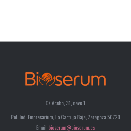
C/ Acebo, 31, nave 1
Pol. Ind. Empresarium, La Cartuja Baja, Zaragoza 50720
Email:
bioserum@bioserum.es