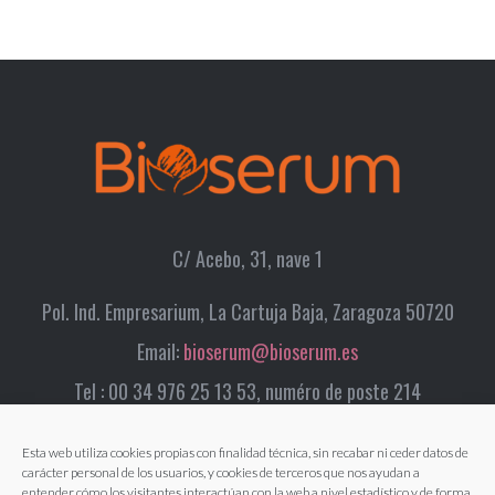
C/ Acebo, 31, nave 1
Pol. Ind. Empresarium, La Cartuja Baja, Zaragoza 50720
Email:
bioserum@bioserum.es
Tel : 00 34 976 25 13 53, numéro de poste 214
Esta web utiliza cookies propias con finalidad técnica, sin recabar ni ceder datos de
carácter personal de los usuarios, y cookies de terceros que nos ayudan a
entender cómo los visitantes interactúan con la web a nivel estadístico y de forma