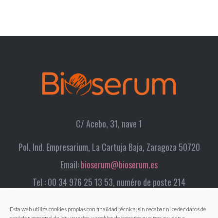
C/ Acebo, 31, nave 1
Pol. Ind. Empresarium, La Cartuja Baja, Zaragoza 50720
Email:
bioserum@bioserum.es
Tel : 00 34 976 25 13 53, numéro de poste 214
Esta web utiliza cookies propias con finalidad técnica, sin recabar ni ceder datos de
carácter personal de los usuarios, y cookies de terceros que nos ayudan a