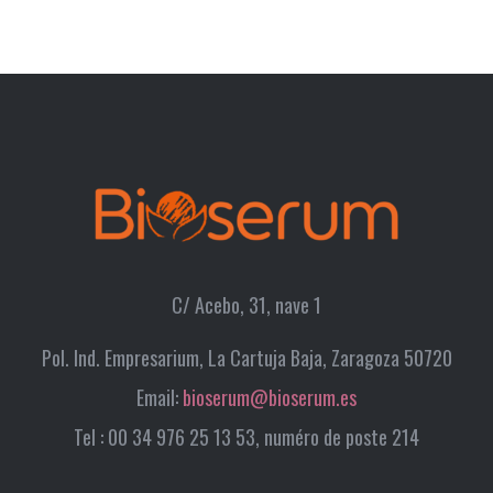
C/ Acebo, 31, nave 1
Pol. Ind. Empresarium, La Cartuja Baja, Zaragoza 50720
Email:
bioserum@bioserum.es
Tel : 00 34 976 25 13 53, numéro de poste 214