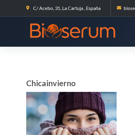
C/ Acebo, 31, La Cartuja , España
bios
Chicainvierno