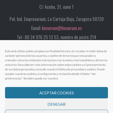
C/ Acebo, 31, nave 1
Pol. Ind. Empresarium, La Cartuja Baja, Zaragoza 50720
Email:
bioserum@bioserum.es
Tel : 00 34 976 25 13 53, numéro de poste 214
Esta web utiliza cookies propias con finalidad técnica, sin recabar ni ceder datos de
carácter personal de los usuarios, y cookies de terceros que nos ayudan a
entender cómo los visitantes interactúan con la web a nivel estadístico y de forma
anónima. Para obtener más información sobre estas cookies y el procesamiento
de sus datos personales, consulte nuestra Política de privacidad y cookies. Puede
aceptar nuestras cookies, o configurarlas y revisarlas desde el botón "Ver
preferencias". También puede ver nuestra
ACEPTAR COOKIES
DENEGAR