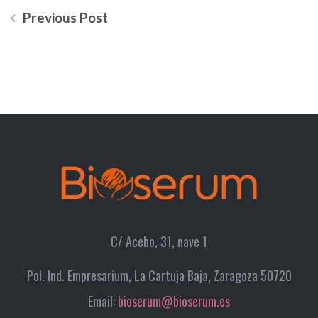
Previous Post
C/ Acebo, 31, nave 1
Pol. Ind. Empresarium, La Cartuja Baja, Zaragoza 50720
Email:
bioserum@bioserum.es