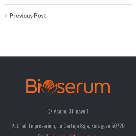
Previous Post
C/ Acebo, 31, nave 1
Pol. Ind. Empresarium, La Cartuja Baja, Zaragoza 50720