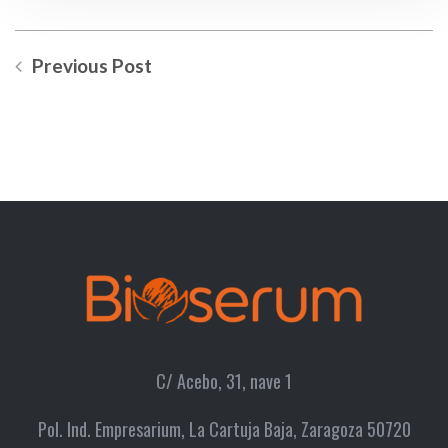
Previous Post
C/ Acebo, 31, nave 1
Pol. Ind. Empresarium, La Cartuja Baja, Zaragoza 50720