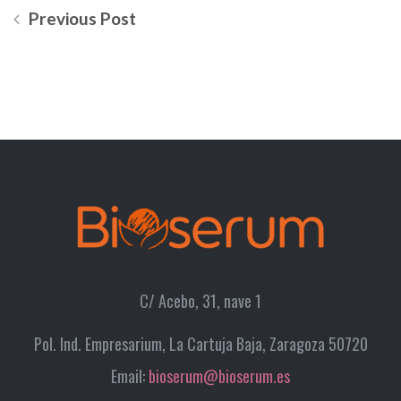
Previous Post
C/ Acebo, 31, nave 1
Pol. Ind. Empresarium, La Cartuja Baja, Zaragoza 50720
Email:
bioserum@bioserum.es