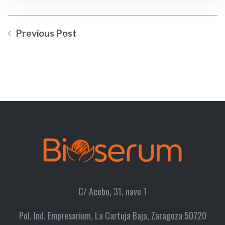
Previous Post
C/ Acebo, 31, nave 1
Pol. Ind. Empresarium, La Cartuja Baja, Zaragoza 50720