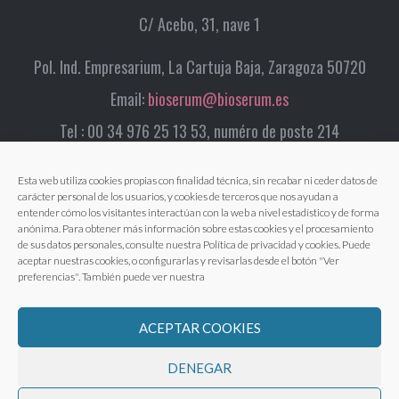
C/ Acebo, 31, nave 1
Pol. Ind. Empresarium, La Cartuja Baja, Zaragoza 50720
Email:
bioserum@bioserum.es
Tel : 00 34 976 25 13 53, numéro de poste 214
Esta web utiliza cookies propias con finalidad técnica, sin recabar ni ceder datos de
carácter personal de los usuarios, y cookies de terceros que nos ayudan a
entender cómo los visitantes interactúan con la web a nivel estadístico y de forma
anónima. Para obtener más información sobre estas cookies y el procesamiento
de sus datos personales, consulte nuestra Política de privacidad y cookies. Puede
aceptar nuestras cookies, o configurarlas y revisarlas desde el botón "Ver
preferencias". También puede ver nuestra
ACEPTAR COOKIES
DENEGAR