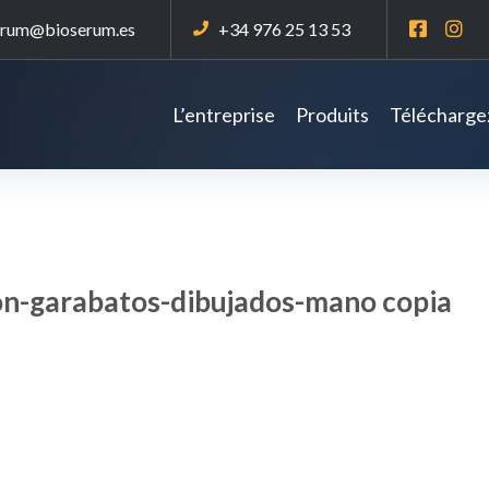
erum@bioserum.es
+34 976 25 13 53
L’entreprise
Produits
Téléchargez
on-garabatos-dibujados-mano copia