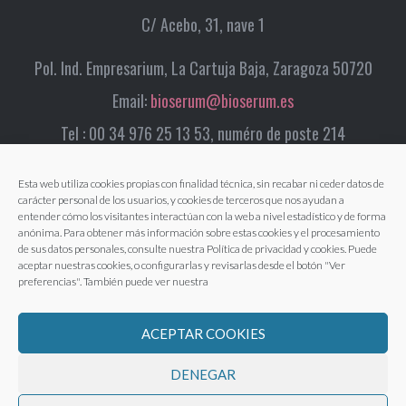
C/ Acebo, 31, nave 1
Pol. Ind. Empresarium, La Cartuja Baja, Zaragoza 50720
Email:
bioserum@bioserum.es
Tel : 00 34 976 25 13 53, numéro de poste 214
Esta web utiliza cookies propias con finalidad técnica, sin recabar ni ceder datos de
carácter personal de los usuarios, y cookies de terceros que nos ayudan a
entender cómo los visitantes interactúan con la web a nivel estadístico y de forma
anónima. Para obtener más información sobre estas cookies y el procesamiento
de sus datos personales, consulte nuestra Política de privacidad y cookies. Puede
aceptar nuestras cookies, o configurarlas y revisarlas desde el botón "Ver
preferencias". También puede ver nuestra
ACEPTAR COOKIES
DENEGAR