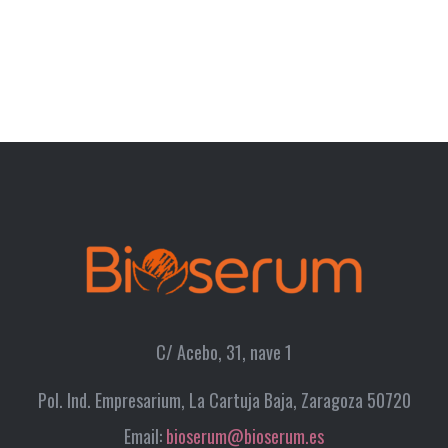
C/ Acebo, 31, nave 1
Pol. Ind. Empresarium, La Cartuja Baja, Zaragoza 50720
Email:
bioserum@bioserum.es