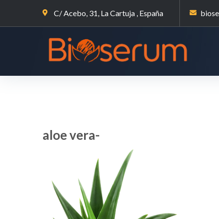
C/ Acebo, 31, La Cartuja , España
bios
aloe vera-