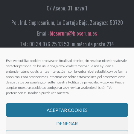
C/ Acebo, 31, nave 1
Pol. Ind. Empresarium, La Cartuja Baja, Zaragoza 50720
Email:
bioserum@bioserum.es
Tel : 00 34 976 25 13 53, numéro de poste 214
Esta web utiliza cookies propias con finalidad técnica, sin recabar ni ceder datos de
carácter personal de los usuarios, y cookies de terceros que nos ayudan a
entender cómo los visitantes interactúan con la web a nivel estadístico y de forma
anónima. Para obtener más información sobre estas cookies y el procesamiento
de sus datos personales, consulte nuestra Política de privacidad y cookies. Puede
aceptar nuestras cookies, o configurarlas y revisarlas desde el botón "Ver
preferencias". También puede ver nuestra
ACEPTAR COOKIES
DENEGAR