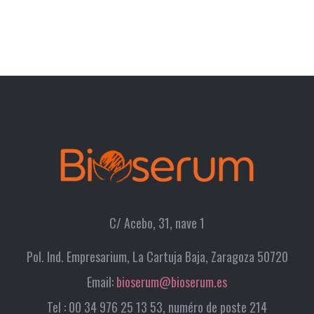
C/ Acebo, 31, nave 1
Pol. Ind. Empresarium, La Cartuja Baja, Zaragoza 50720
Email:
bioserum@bioserum.es
Tel : 00 34 976 25 13 53, numéro de poste 214