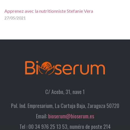
Apprenez avec la nutritionniste Stefanie Vera
27/05/2021
C/ Acebo, 31, nave 1
Pol. Ind. Empresarium, La Cartuja Baja, Zaragoza 50720
Email:
bioserum@bioserum.es
Tel : 00 34 976 25 13 53, numéro de poste 214