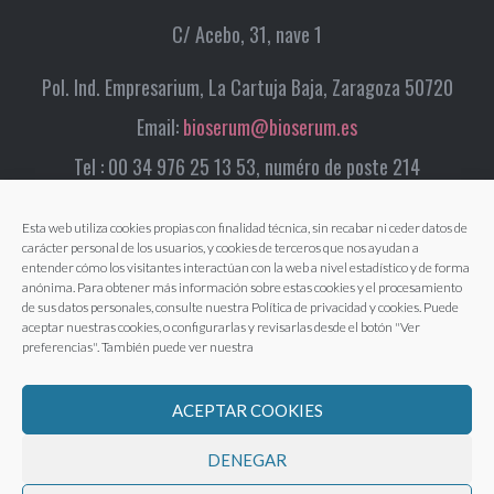
C/ Acebo, 31, nave 1
Pol. Ind. Empresarium, La Cartuja Baja, Zaragoza 50720
Email:
bioserum@bioserum.es
Tel : 00 34 976 25 13 53, numéro de poste 214
Esta web utiliza cookies propias con finalidad técnica, sin recabar ni ceder datos de
carácter personal de los usuarios, y cookies de terceros que nos ayudan a
entender cómo los visitantes interactúan con la web a nivel estadístico y de forma
anónima. Para obtener más información sobre estas cookies y el procesamiento
de sus datos personales, consulte nuestra Política de privacidad y cookies. Puede
aceptar nuestras cookies, o configurarlas y revisarlas desde el botón "Ver
preferencias". También puede ver nuestra
ACEPTAR COOKIES
DENEGAR