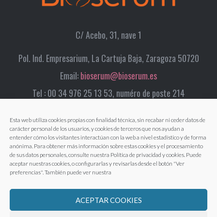
C/ Acebo, 31, nave 1
Pol. Ind. Empresarium, La Cartuja Baja, Zaragoza 50720
Email:
bioserum@bioserum.es
Tel : 00 34 976 25 13 53, numéro de poste 214
Esta web utiliza cookies propias con finalidad técnica, sin recabar ni ceder datos de
carácter personal de los usuarios, y cookies de terceros que nos ayudan a
entender cómo los visitantes interactúan con la web a nivel estadístico y de forma
anónima. Para obtener más información sobre estas cookies y el procesamiento
de sus datos personales, consulte nuestra Política de privacidad y cookies. Puede
aceptar nuestras cookies, o configurarlas y revisarlas desde el botón "Ver
preferencias". También puede ver nuestra
ACEPTAR COOKIES