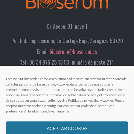
C/ Acebo, 31, nave 1
Pol. Ind. Empresarium, La Cartuja Baja, Zaragoza 50720
Email:
bioserum@bioserum.es
Tel : 00 34 976 25 13 53, numéro de poste 214
Esta web utiliza cookies propias con finalidad técnica, sin recabar ni ceder datos de
carácter personal de los usuarios, y cookies de terceros que nos ayudan a
entender cómo los visitantes interactúan con la web a nivel estadístico y de forma
anónima. Para obtener más información sobre estas cookies y el procesamiento
de sus datos personales, consulte nuestra Política de privacidad y cookies. Puede
aceptar nuestras cookies, o configurarlas y revisarlas desde el botón "Ver
preferencias". También puede ver nuestra
ACEPTAR COOKIES