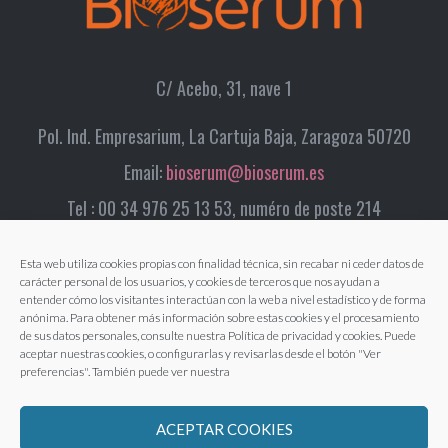
C/ Acebo, 31, nave 1
Pol. Ind. Empresarium, La Cartuja Baja, Zaragoza 50720
Email:
bioserum@bioserum.es
Tel : 00 34 976 25 13 53, numéro de poste 214
Esta web utiliza cookies propias con finalidad técnica, sin recabar ni ceder datos de
carácter personal de los usuarios, y cookies de terceros que nos ayudan a
entender cómo los visitantes interactúan con la web a nivel estadístico y de forma
anónima. Para obtener más información sobre estas cookies y el procesamiento
de sus datos personales, consulte nuestra Política de privacidad y cookies. Puede
aceptar nuestras cookies, o configurarlas y revisarlas desde el botón "Ver
preferencias". También puede ver nuestra
ACEPTAR COOKIES