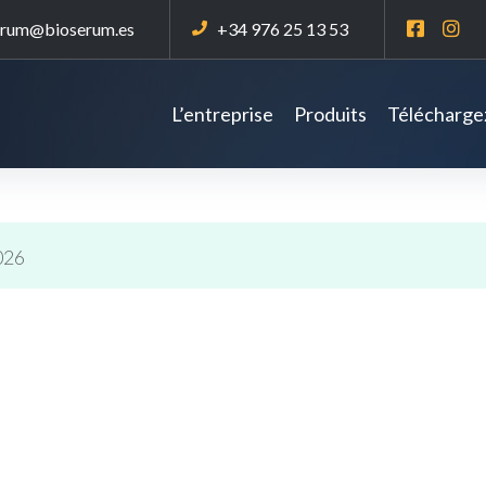
erum@bioserum.es
+34 976 25 13 53
L’entreprise
Produits
Téléchargez
026