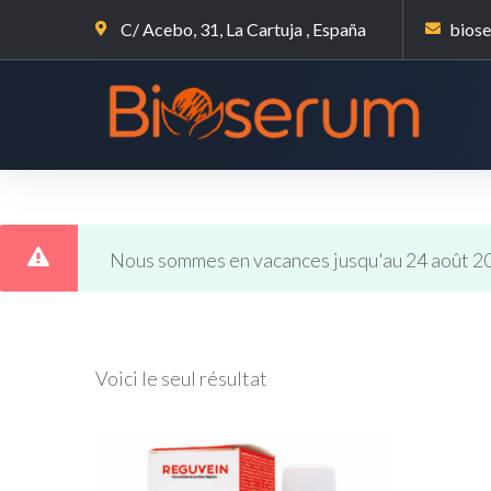
C/ Acebo, 31, La Cartuja , España
bios
Nous sommes en vacances jusqu'au 24 août 2
Voici le seul résultat