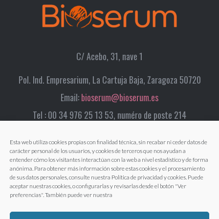
C/ Acebo, 31, nave 1
Pol. Ind. Empresarium, La Cartuja Baja, Zaragoza 50720
Email:
bioserum@bioserum.es
Tel : 00 34 976 25 13 53, numéro de poste 214
Esta web utiliza cookies propias con finalidad técnica, sin recabar ni ceder datos de
carácter personal de los usuarios, y cookies de terceros que nos ayudan a
entender cómo los visitantes interactúan con la web a nivel estadístico y de forma
anónima. Para obtener más información sobre estas cookies y el procesamiento
de sus datos personales, consulte nuestra Política de privacidad y cookies. Puede
aceptar nuestras cookies, o configurarlas y revisarlas desde el botón "Ver
preferencias". También puede ver nuestra