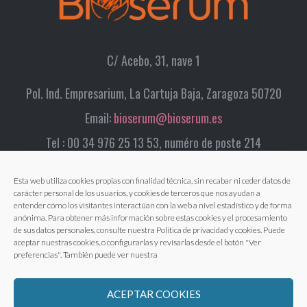
C/ Acebo, 31, nave 1
Pol. Ind. Empresarium, La Cartuja Baja, Zaragoza 50720
Email:
bioserum@bioserum.es
Tel : 00 34 976 25 13 53, numéro de poste 214
Esta web utiliza cookies propias con finalidad técnica, sin recabar ni ceder datos de
carácter personal de los usuarios, y cookies de terceros que nos ayudan a
entender cómo los visitantes interactúan con la web a nivel estadístico y de forma
anónima. Para obtener más información sobre estas cookies y el procesamiento
de sus datos personales, consulte nuestra Política de privacidad y cookies. Puede
aceptar nuestras cookies, o configurarlas y revisarlas desde el botón "Ver
preferencias". También puede ver nuestra
ACEPTAR COOKIES