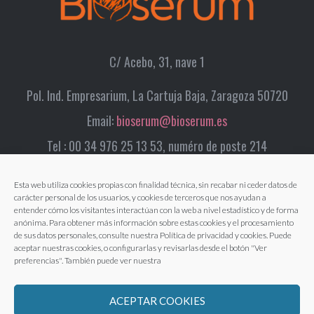
C/ Acebo, 31, nave 1
Pol. Ind. Empresarium, La Cartuja Baja, Zaragoza 50720
Email:
bioserum@bioserum.es
Tel : 00 34 976 25 13 53, numéro de poste 214
Esta web utiliza cookies propias con finalidad técnica, sin recabar ni ceder datos de
carácter personal de los usuarios, y cookies de terceros que nos ayudan a
entender cómo los visitantes interactúan con la web a nivel estadístico y de forma
anónima. Para obtener más información sobre estas cookies y el procesamiento
de sus datos personales, consulte nuestra Política de privacidad y cookies. Puede
aceptar nuestras cookies, o configurarlas y revisarlas desde el botón "Ver
preferencias". También puede ver nuestra
ACEPTAR COOKIES