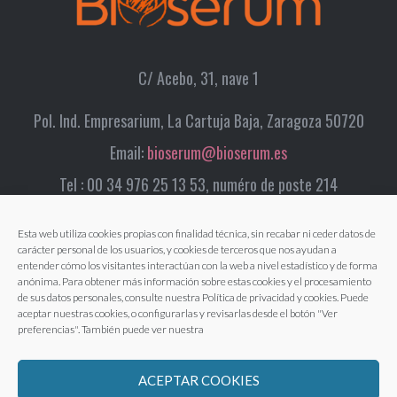
C/ Acebo, 31, nave 1
Pol. Ind. Empresarium, La Cartuja Baja, Zaragoza 50720
Email:
bioserum@bioserum.es
Tel : 00 34 976 25 13 53, numéro de poste 214
Esta web utiliza cookies propias con finalidad técnica, sin recabar ni ceder datos de
carácter personal de los usuarios, y cookies de terceros que nos ayudan a
entender cómo los visitantes interactúan con la web a nivel estadístico y de forma
anónima. Para obtener más información sobre estas cookies y el procesamiento
de sus datos personales, consulte nuestra Política de privacidad y cookies. Puede
aceptar nuestras cookies, o configurarlas y revisarlas desde el botón "Ver
preferencias". También puede ver nuestra
ACEPTAR COOKIES