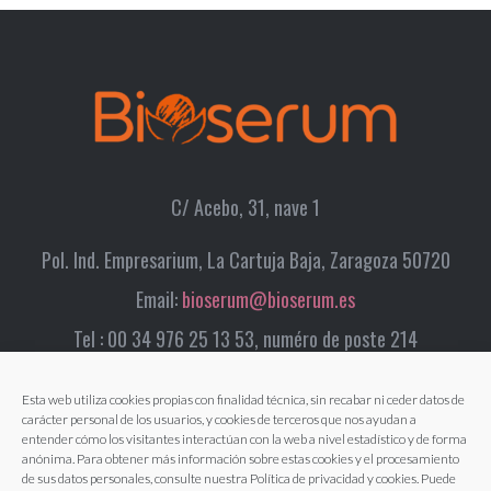
C/ Acebo, 31, nave 1
Pol. Ind. Empresarium, La Cartuja Baja, Zaragoza 50720
Email:
bioserum@bioserum.es
Tel : 00 34 976 25 13 53, numéro de poste 214
Esta web utiliza cookies propias con finalidad técnica, sin recabar ni ceder datos de
carácter personal de los usuarios, y cookies de terceros que nos ayudan a
entender cómo los visitantes interactúan con la web a nivel estadístico y de forma
anónima. Para obtener más información sobre estas cookies y el procesamiento
de sus datos personales, consulte nuestra Política de privacidad y cookies. Puede