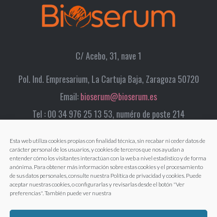
C/ Acebo, 31, nave 1
Pol. Ind. Empresarium, La Cartuja Baja, Zaragoza 50720
Email:
bioserum@bioserum.es
Tel : 00 34 976 25 13 53, numéro de poste 214
Esta web utiliza cookies propias con finalidad técnica, sin recabar ni ceder datos de
carácter personal de los usuarios, y cookies de terceros que nos ayudan a
entender cómo los visitantes interactúan con la web a nivel estadístico y de forma
anónima. Para obtener más información sobre estas cookies y el procesamiento
de sus datos personales, consulte nuestra Política de privacidad y cookies. Puede
aceptar nuestras cookies, o configurarlas y revisarlas desde el botón "Ver
preferencias". También puede ver nuestra