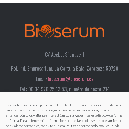
C/ Acebo, 31, nave 1
Pol. Ind. Empresarium, La Cartuja Baja, Zaragoza 50720
Email:
bioserum@bioserum.es
Tel : 00 34 976 25 13 53, numéro de poste 214
Esta web utiliza cookies propias con finalidad técnica, sin recabar ni ceder datos de
carácter personal de los usuarios, y cookies de terceros que nos ayudan a
entender cómo los visitantes interactúan con la web a nivel estadístico y de forma
anónima. Para obtener más información sobre estas cookies y el procesamiento
de sus datos personales, consulte nuestra Política de privacidad y cookies. Puede