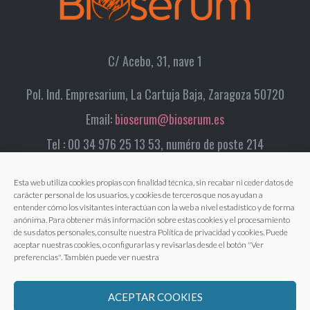
C/ Acebo, 31, nave 1
Pol. Ind. Empresarium, La Cartuja Baja, Zaragoza 50720
Email:
bioserum@bioserum.es
Tel : 00 34 976 25 13 53, numéro de poste 214
Esta web utiliza cookies propias con finalidad técnica, sin recabar ni ceder datos de
carácter personal de los usuarios, y cookies de terceros que nos ayudan a
entender cómo los visitantes interactúan con la web a nivel estadístico y de forma
anónima. Para obtener más información sobre estas cookies y el procesamiento
de sus datos personales, consulte nuestra Política de privacidad y cookies. Puede
aceptar nuestras cookies, o configurarlas y revisarlas desde el botón "Ver
preferencias". También puede ver nuestra
ACEPTAR COOKIES