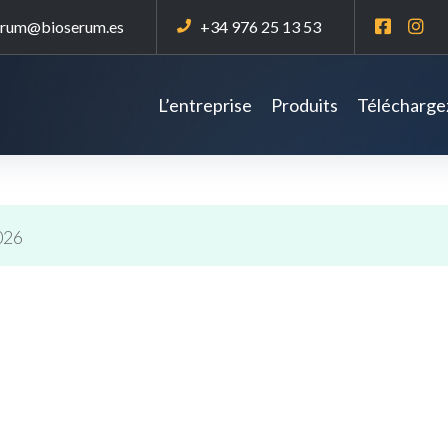
erum@bioserum.es
+34 976 25 13 53
L’entreprise
Produits
Téléchargez
026