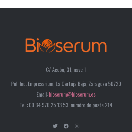
C/ Acebo, 31, nave 1
Pol. Ind. Empresarium, La Cartuja Baja, Zaragoza 50720
Email:
bioserum@bioserum.es
Tel : 00 34 976 25 13 53, numéro de poste 214